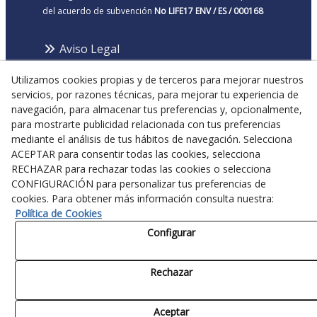
del acuerdo de subvención
No LIFE17 ENV / ES / 000168
Aviso Legal
Política Cookies
Utilizamos cookies propias y de terceros para mejorar nuestros
Política de Privacidad
servicios, por razones técnicas, para mejorar tu experiencia de
navegación, para almacenar tus preferencias y, opcionalmente,
para mostrarte publicidad relacionada con tus preferencias
¡Síguenos!
mediante el análisis de tus hábitos de navegación. Selecciona
ACEPTAR para consentir todas las cookies, selecciona
RECHAZAR para rechazar todas las cookies o selecciona
CONFIGURACIÓN para personalizar tus preferencias de
cookies. Para obtener más información consulta nuestra:
Política de Cookies
Configurar
Este sitio web refleja solo la opinión del autor. La Comisión Europea y la
Agencia del Programa LIFE / EASME no son responsables del uso que pueda
hacerse de la información que contiene.
Rechazar
Aceptar