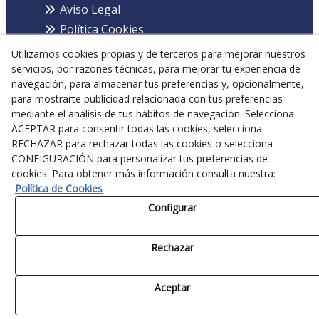
Aviso Legal
Política Cookies
Política de Privacidad
Utilizamos cookies propias y de terceros para mejorar nuestros
servicios, por razones técnicas, para mejorar tu experiencia de
navegación, para almacenar tus preferencias y, opcionalmente,
para mostrarte publicidad relacionada con tus preferencias
¡Síguenos!
mediante el análisis de tus hábitos de navegación. Selecciona
ACEPTAR para consentir todas las cookies, selecciona
RECHAZAR para rechazar todas las cookies o selecciona
CONFIGURACIÓN para personalizar tus preferencias de
cookies. Para obtener más información consulta nuestra:
Política de Cookies
Este sitio web refleja solo la opinión del autor. La Comisión Europea y la
Configurar
Agencia del Programa LIFE / EASME no son responsables del uso que pueda
hacerse de la información que contiene.
Rechazar
Aceptar